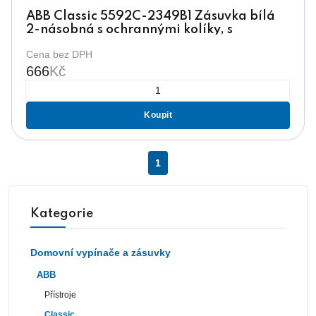
ABB Classic 5592C-2349B1 Zásuvka bílá
2-násobná s ochrannými kolíky, s
ochranou před přepětím
Cena bez DPH
666
Kč
Koupit
1
Kategorie
Domovní vypínače a zásuvky
ABB
Přístroje
Classic