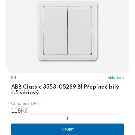
90
skladem
ABB Classic 3553-05289 B1 Přepínač bílý
ř.5 sériový
Cena bez DPH
116
Kč
Koupit