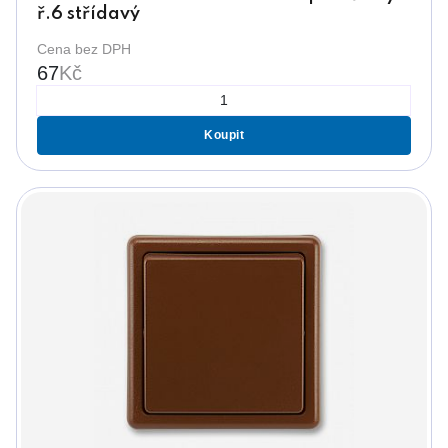
ř.6 střídavý
Cena bez DPH
67
Kč
Koupit