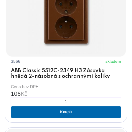
3566
skladem
ABB Classic 5512C-2349 H3 Zásuvka
hnědá 2-násobná s ochrannými kolíky
Cena bez DPH
106
Kč
Koupit