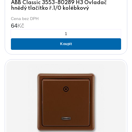
ABB Classic 3553-80289 H3 Ovladač
hnědý tlačítko ř.1/0 kolébkový
Cena bez DPH
64
Kč
Koupit