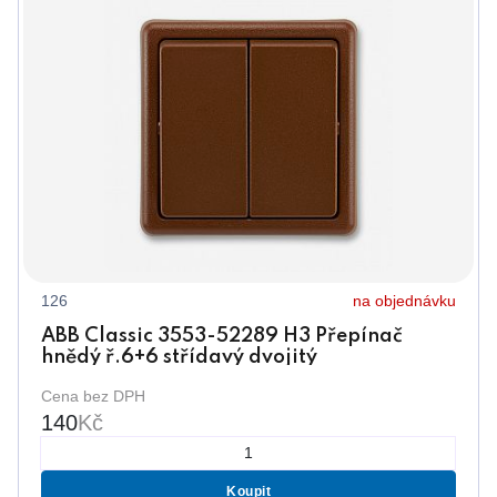
126
na objednávku
ABB Classic 3553-52289 H3 Přepínač
hnědý ř.6+6 střídavý dvojitý
Cena bez DPH
140
Kč
Koupit