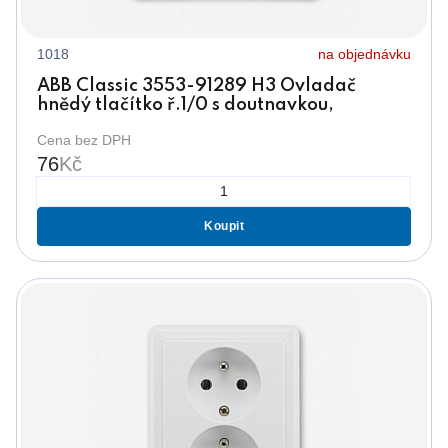
1018
na objednávku
ABB Classic 3553-91289 H3 Ovladač
hnědý tlačítko ř.1/0 s doutnavkou,
kolébkový
Cena bez DPH
76
Kč
Koupit