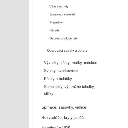
Víka a úchyty
Spojovací materiál
Přepážky
Nářadí
Ostatní příslušenství
Obalovací spirály a oplety
Vývodky, zátky, matky, redukce
Svorky, svorkovnice
Pásky a trubičky
Samolepky, výstražné tabulky,
štítky
Spínače, zásuvky, vidlice
Rozvaděče, kryty jističů
Napájení a UPS