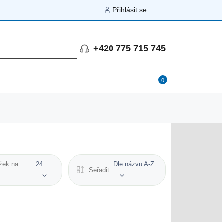
Přihlásit se
+420 775 715 745
0
žek na
24
Dle názvu A-Z
Seřadit: