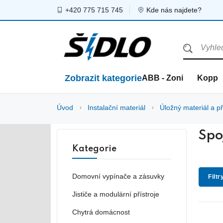
+420 775 715 745
Kde nás najdete?
Zobrazit kategorie
ABB - Zoni
Kopp
Úvod
Instalační materiál
Úložný materiál a př
Spo
Kategorie
Domovní vypínače a zásuvky
Filtr
Jističe a modulární přístroje
Chytrá domácnost