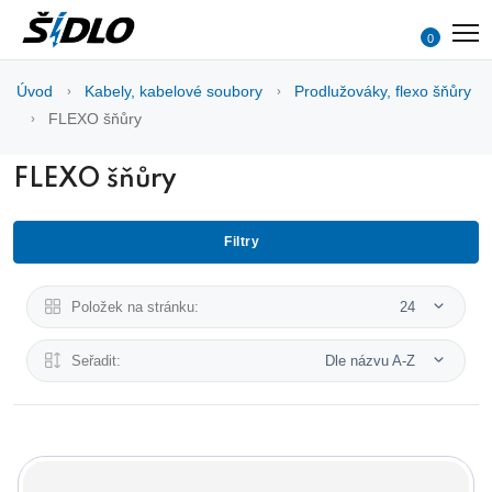
0
Úvod
Kabely, kabelové soubory
Prodlužováky, flexo šňůry
FLEXO šňůry
FLEXO šňůry
Filtry
Položek na stránku:
24
Seřadit:
Dle názvu A-Z