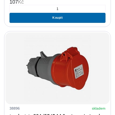
107
Kč
Koupit
38896
skladem