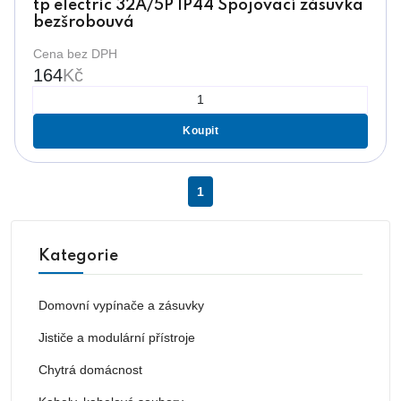
tp electric 32A/5P IP44 Spojovací zásuvka
bezšrobouvá
Cena bez DPH
164
Kč
Koupit
1
Kategorie
Domovní vypínače a zásuvky
Jističe a modulární přístroje
Chytrá domácnost