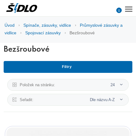
0
Úvod
Spínače, zásuvky, vidlice
Průmyslové zásuvky a
vidlice
Spojovací zásuvky
Bezšroubové
Bezšroubové
Filtry
Položek na stránku:
24
Seřadit:
Dle názvu A-Z