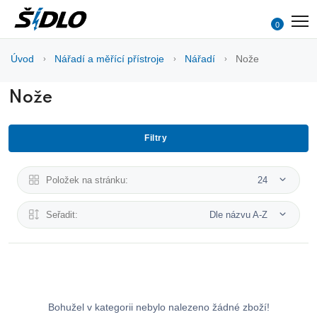
0
Úvod
Nářadí a měřící přístroje
Nářadí
Nože
Nože
Filtry
Položek na stránku:
24
Seřadit:
Dle názvu A-Z
Bohužel v kategorii nebylo nalezeno žádné zboží!