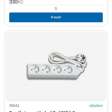
330
Kč
Koupit
35641
skladem