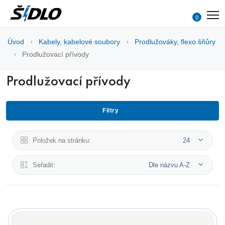
0
Úvod
Kabely, kabelové soubory
Prodlužováky, flexo šňůry
Prodlužovací přívody
Prodlužovací přívody
Filtry
Položek na stránku:
24
Seřadit:
Dle názvu A-Z