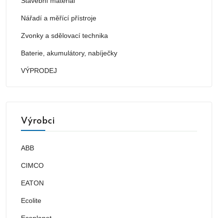
Stavební materiál
Nářadí a měřící přístroje
Zvonky a sdělovací technika
Baterie, akumulátory, nabíječky
VÝPRODEJ
Výrobci
ABB
CIMCO
EATON
Ecolite
Ecoplanet