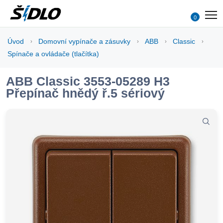
0
Úvod
Domovní vypínače a zásuvky
ABB
Classic
Spínače a ovládače (tlačítka)
ABB Classic 3553-05289 H3
Přepínač hnědý ř.5 sériový