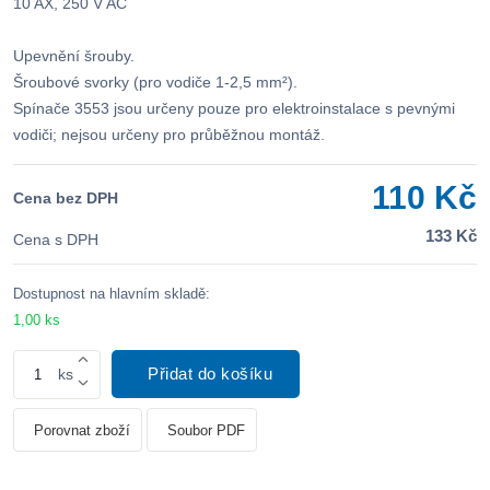
10 AX, 250 V AC
Upevnění šrouby.
Šroubové svorky (pro vodiče 1-2,5 mm²).
Spínače 3553 jsou určeny pouze pro elektroinstalace s pevnými
vodiči; nejsou určeny pro průběžnou montáž.
110 Kč
Cena bez DPH
133 Kč
Cena s DPH
Dostupnost na hlavním skladě:
1,00 ks
Přidat do košíku
ks
Porovnat zboží
Soubor PDF