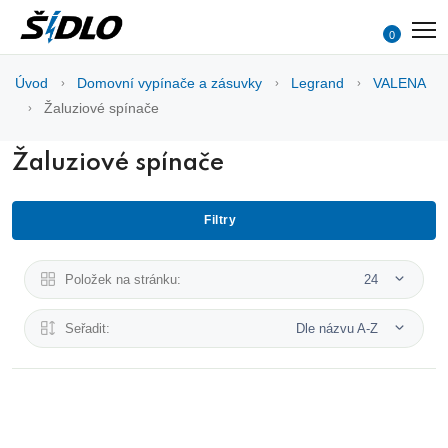
0
Úvod
Domovní vypínače a zásuvky
Legrand
VALENA
Žaluziové spínače
Žaluziové spínače
Filtry
Položek na stránku:
24
Seřadit:
Dle názvu A-Z