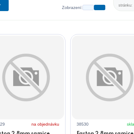
y
stránku:
Zobrazení:
29
na objednávku
38530
skl
ston 2,8mm samice,
Faston 2,8mm samice