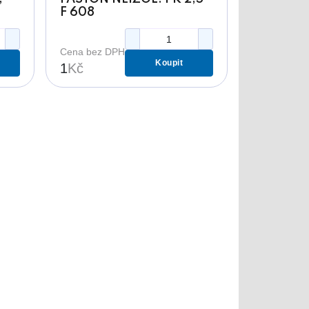
F 608
Cena bez DPH
Koupit
1
Kč