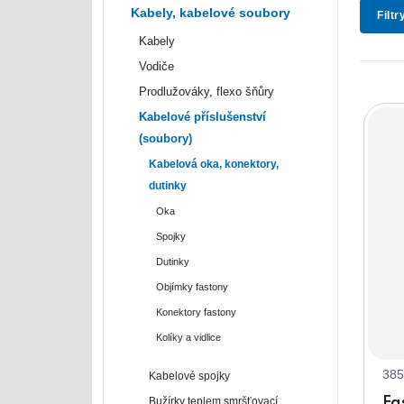
Kabely, kabelové soubory
Filtr
Kabely
Vodiče
Prodlužováky, flexo šňůry
Kabelové příslušenství
(soubory)
Kabelová oka, konektory,
dutinky
Oka
Spojky
Dutinky
Objímky fastony
Konektory fastony
Kolíky a vidlice
385
Kabelové spojky
Bužírky teplem smršťovací
Fa