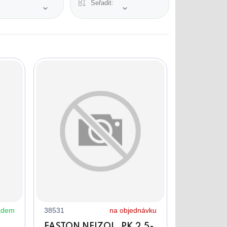
Seřadit:
adem
38531
na objednávku
,
FASTON NEIZOL. PK 2,5-