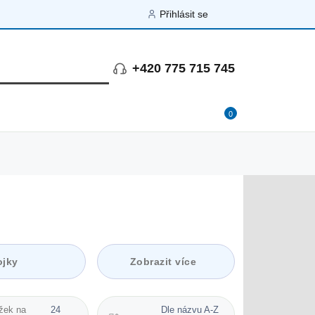
Přihlásit se
+420 775 715 745
0
ojky
Zobrazit více
žek na
24
Dle názvu A-Z