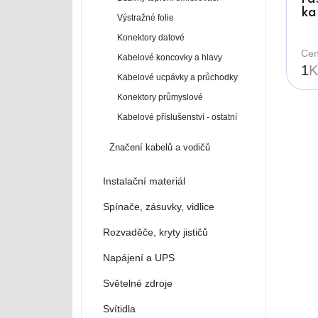
ka
Výstražné folie
ne
Konektory datové
au
30
Cen
Kabelové koncovky a hlavy
1
K
Kabelové ucpávky a průchodky
Konektory průmyslové
Kabelové příslušenství - ostatní
Značení kabelů a vodičů
Instalační materiál
Spínače, zásuvky, vidlice
Rozvaděče, kryty jističů
Napájení a UPS
Světelné zdroje
Svítidla