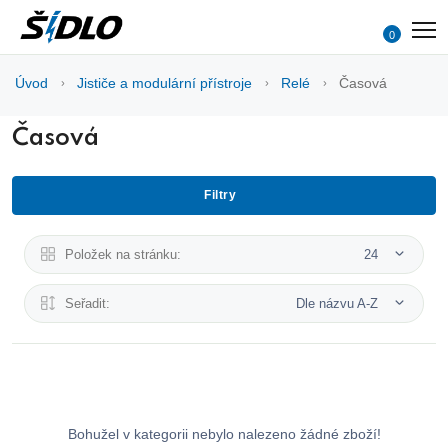
0
Úvod
Jističe a modulární přístroje
Relé
Časová
Časová
Filtry
Položek na stránku:
24
Seřadit:
Dle názvu A-Z
Bohužel v kategorii nebylo nalezeno žádné zboží!