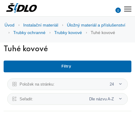
0
Úvod
Instalační materiál
Úložný materiál a příslušenství
Trubky ochranné
Trubky kovové
Tuhé kovové
Tuhé kovové
Filtry
Položek na stránku:
24
Seřadit:
Dle názvu A-Z