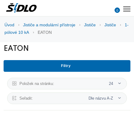
0
Úvod
Jističe a modulární přístroje
Jističe
Jističe
1-
pólové 10 kA
EATON
EATON
Filtry
Položek na stránku:
24
Seřadit:
Dle názvu A-Z