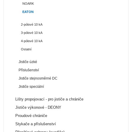
NOARK
EATON
2-pólové 10 kA
3-pólové 10 kA
4-pólové 10 kA
Ostatní
Jističe úzké
Příslušenství
Jističe stejnosměrné DC
Jističe speciální
Lišty propojovací - pro jističe a chrániče
Jističe výkonové - DEONY
Proudové chrániče
Stykače a příslušenství