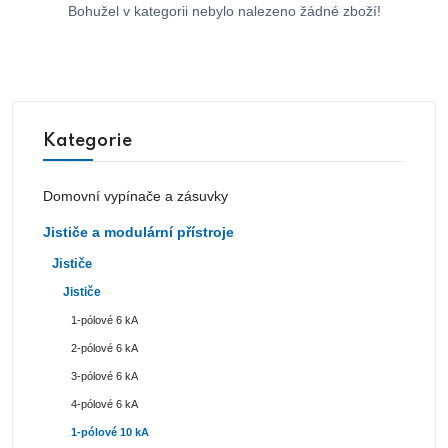
Bohužel v kategorii nebylo nalezeno žádné zboží!
Kategorie
Domovní vypínače a zásuvky
Jističe a modulární přístroje
Jističe
Jističe
1-pólové 6 kA
2-pólové 6 kA
3-pólové 6 kA
4-pólové 6 kA
1-pólové 10 kA