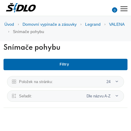
0
Úvod
Domovní vypínače a zásuvky
Legrand
VALENA
Snímače pohybu
Snímače pohybu
Filtry
Položek na stránku:
24
Seřadit:
Dle názvu A-Z