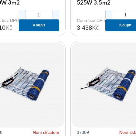
0W 3m2
525W 3,5m2
 bez DPH
Cena bez DPH
Koupit
Koupit
10
Kč
3 438
Kč
8
Není skladem
37309
Není sk