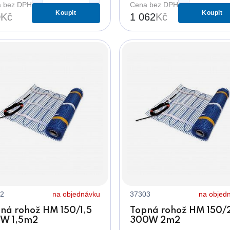
 bez DPH
Cena bez DPH
Koupit
Koupit
0
Kč
1 062
Kč
2
na objednávku
37303
na objed
ná rohož HM 150/1,5
Topná rohož HM 150/
W 1,5m2
300W 2m2