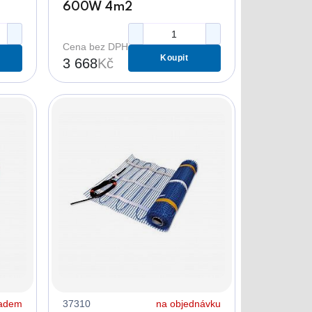
600W 4m2
Cena bez DPH
Koupit
3 668
Kč
ladem
37310
na objednávku