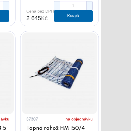
Cena bez DPH
Koupit
2 645
Kč
návku
37307
na objednávku
3,5
Topná rohož HM 150/4