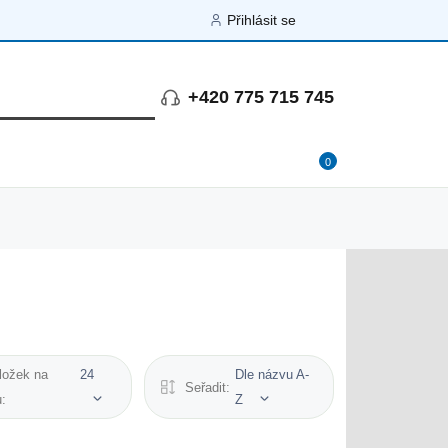
Přihlásit se
+420 775 715 745
0
ložek na
24
Dle názvu A-
Seřadit:
u:
Z