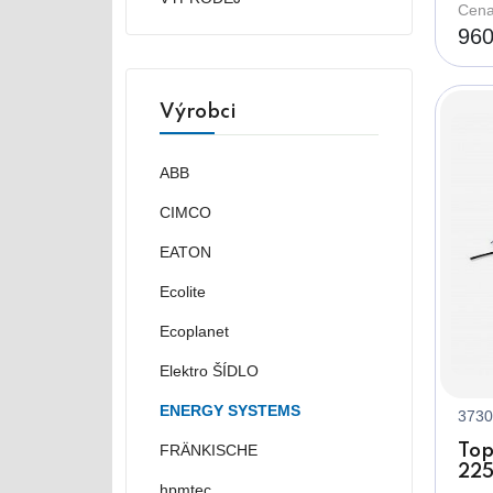
Cena
96
Výrobci
ABB
CIMCO
EATON
Ecolite
Ecoplanet
Elektro ŠÍDLO
ENERGY SYSTEMS
3730
FRÄNKISCHE
Top
225
hpmtec