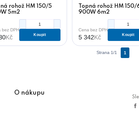
ná rohož HM 150/5
Topná rohož HM 150/
0W 5m2
900W 6m2
 bez DPH
Cena bez DPH
Koupit
Koupit
30
Kč
5 342
Kč
Strana 1/1
1
O nákupu
Sl