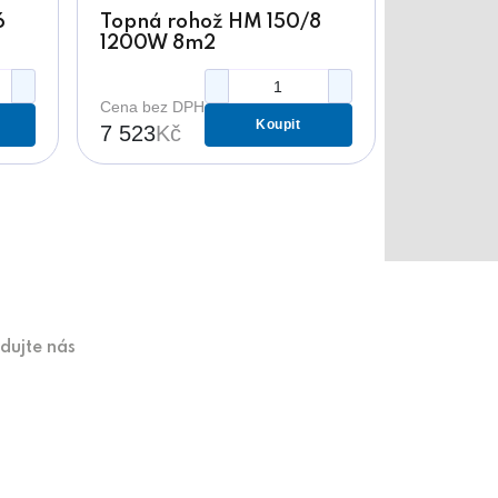
6
Topná rohož HM 150/8
1200W 8m2
Cena bez DPH
Koupit
7 523
Kč
edujte nás