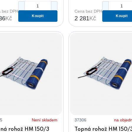
 bez DPH
Cena bez DPH
Koupit
Koupit
36
Kč
2 281
Kč
5
Není skladem
37306
na objed
ná rohož HM 150/3
Topná rohož HM 150/