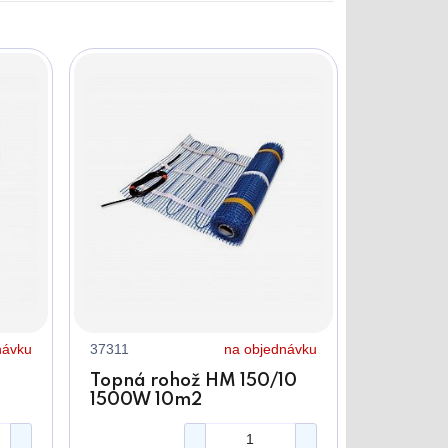
návku
37311
na objednávku
Topná rohož HM 150/10
1500W 10m2