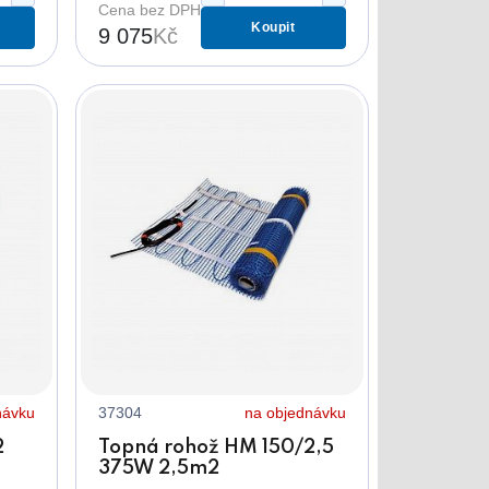
Cena bez DPH
Koupit
9 075
Kč
návku
37304
na objednávku
2
Topná rohož HM 150/2,5
375W 2,5m2