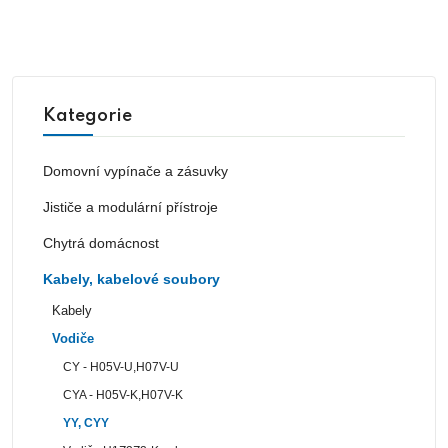
Kategorie
Domovní vypínače a zásuvky
Jističe a modulární přístroje
Chytrá domácnost
Kabely, kabelové soubory
Kabely
Vodiče
CY - H05V-U,H07V-U
CYA - H05V-K,H07V-K
YY, CYY