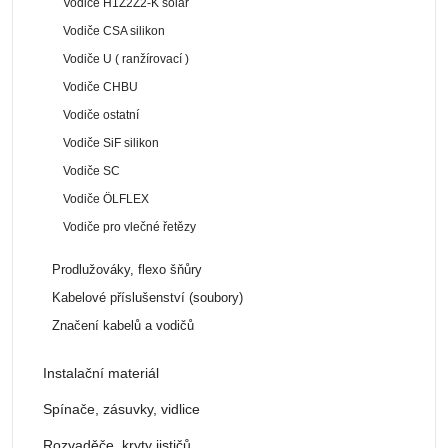
Vodiče H1Z2Z2-K solar
Vodiče CSA silikon
Vodiče U ( ranžírovací )
Vodiče CHBU
Vodiče ostatní
Vodiče SiF silikon
Vodiče SC
Vodiče ÖLFLEX
Vodiče pro vlečné řetězy
Prodlužováky, flexo šňůry
Kabelové příslušenství (soubory)
Značení kabelů a vodičů
Instalační materiál
Spínače, zásuvky, vidlice
Rozvaděče, kryty jističů