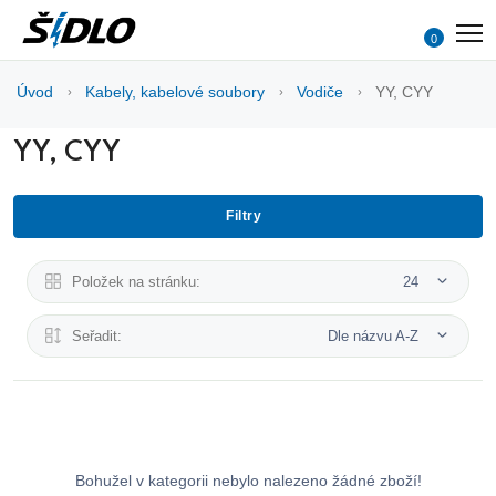
0
Úvod
Kabely, kabelové soubory
Vodiče
YY, CYY
YY, CYY
Filtry
Položek na stránku:
24
Seřadit:
Dle názvu A-Z
Bohužel v kategorii nebylo nalezeno žádné zboží!