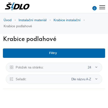
0
Úvod
Instalační materiál
Krabice instalační
Krabice podlahové
Krabice podlahové
Filtry
Položek na stránku:
24
Seřadit:
Dle názvu A-Z