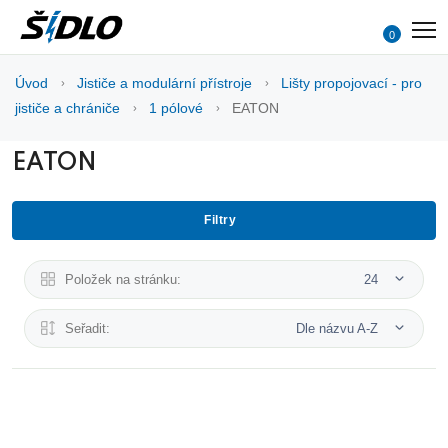
0
Úvod
Jističe a modulární přístroje
Lišty propojovací - pro
jističe a chrániče
1 pólové
EATON
EATON
Filtry
Položek na stránku:
24
Seřadit:
Dle názvu A-Z