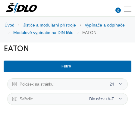
0
Úvod
Jističe a modulární přístroje
Vypínače a odpínače
Modulové vypínače na DIN lištu
EATON
EATON
Filtry
Položek na stránku:
24
Seřadit:
Dle názvu A-Z