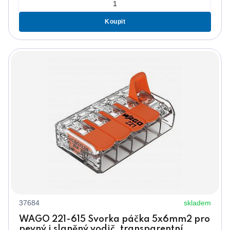
Koupit
37684
skladem
WAGO 221-615 Svorka páčka 5x6mm2 pro
pevný i slaněný vodič, transparentní