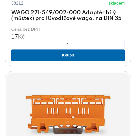
38212
skladem
WAGO 221-549/002-000 Adaptér bílý
(můstek) pro 10vodičové wago, na DIN 35
Cena bez DPH
17
Kč
Koupit