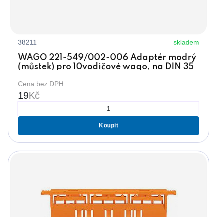
38211
skladem
WAGO 221-549/002-006 Adaptér modrý
(můstek) pro 10vodičové wago, na DIN 35
Cena bez DPH
19
Kč
Koupit