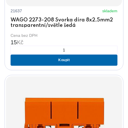
21637
skladem
WAGO 2273-208 Svorka díra 8x2,5mm2
transparentní/světle šedá
Cena bez DPH
15
Kč
Koupit