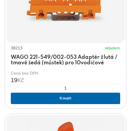
38213
skladem
WAGO 221-549/002-053 Adaptér žlutá /
tmavě šedá (můstek) pro 10vodičové
wago, na DIN 35
Cena bez DPH
19
Kč
Koupit