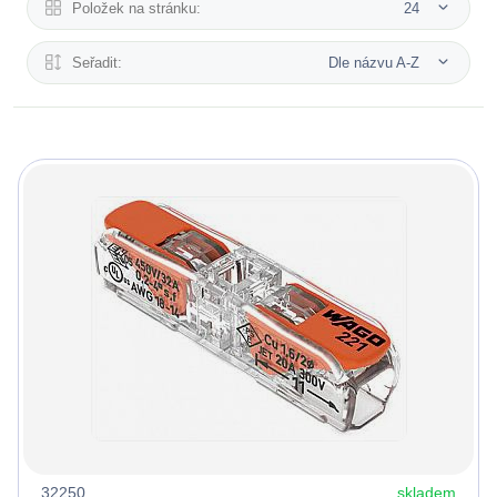
Položek na stránku:
24
Seřadit:
Dle názvu A-Z
32250
skladem