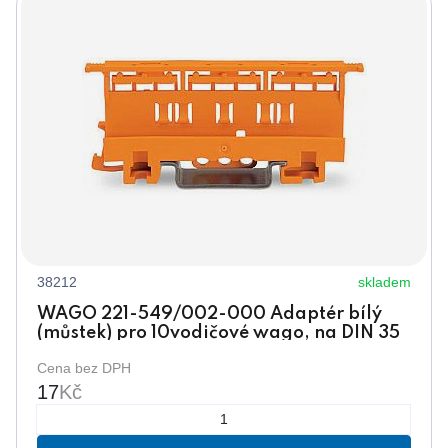
38212
skladem
WAGO 221-549/002-000 Adaptér bílý
(můstek) pro 10vodičové wago, na DIN 35
Cena bez DPH
17
Kč