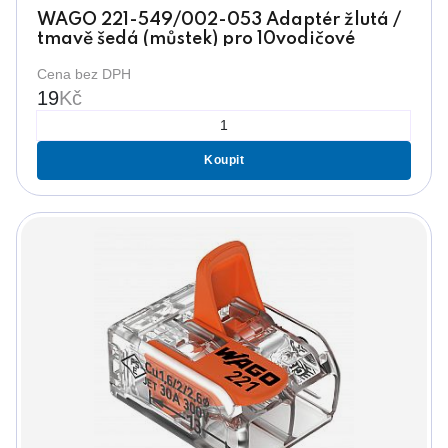
WAGO 221-549/002-053 Adaptér žlutá /
tmavě šedá (můstek) pro 10vodičové
wago, na DIN 35
Cena bez DPH
19
Kč
Koupit