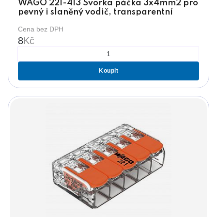
WAGO 221-413 Svorka páčka 3x4mm2 pro
pevný i slaněný vodič, transparentní
Cena bez DPH
8
Kč
Koupit