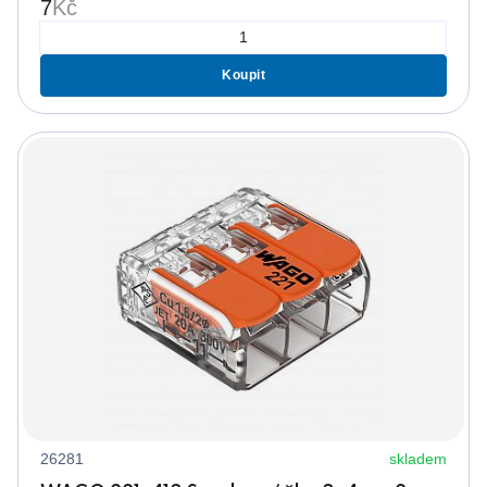
7
Kč
Koupit
26281
skladem