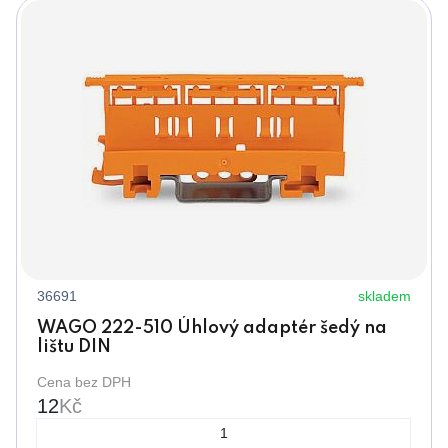
36691
skladem
WAGO 222-510 Úhlový adaptér šedý na
lištu DIN
Cena bez DPH
12
Kč