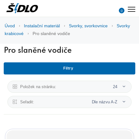
0
Úvod
Instalační materiál
Svorky, svorkovnice
Svorky
krabicové
Pro slaněné vodiče
Pro slaněné vodiče
Filtry
Položek na stránku:
24
Seřadit:
Dle názvu A-Z