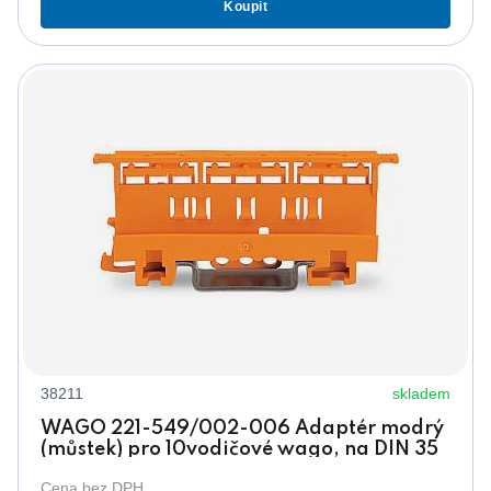
Koupit
38211
skladem
WAGO 221-549/002-006 Adaptér modrý
(můstek) pro 10vodičové wago, na DIN 35
Cena bez DPH