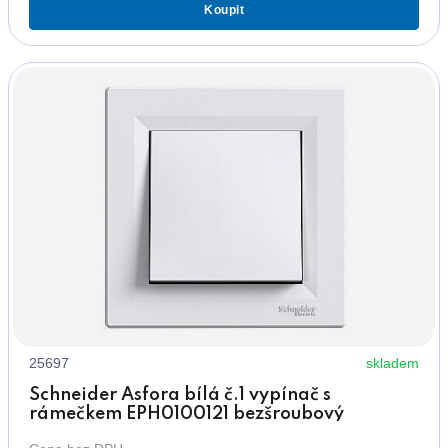
Koupit
25697
skladem
Schneider Asfora bílá č.1 vypínač s
rámečkem EPH0100121 bezšroubový