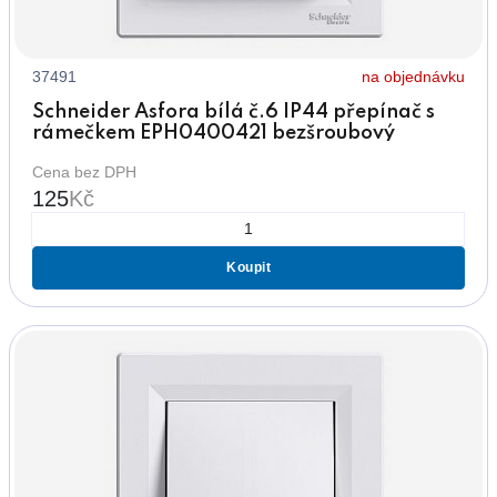
37491
na objednávku
Schneider Asfora bílá č.6 IP44 přepínač s
rámečkem EPH0400421 bezšroubový
Cena bez DPH
125
Kč
Koupit