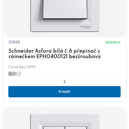
25699
skladem
Schneider Asfora bílá č.6 přepínač s
rámečkem EPH0400121 bezšroubový
Cena bez DPH
60
Kč
Koupit