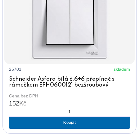
25701
skladem
Schneider Asfora bílá č.6+6 přepínač s
rámečkem EPH0600121 bezšroubový
Cena bez DPH
152
Kč
Koupit