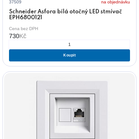
37509
na objednávku
Schneider Asfora bílá otočný LED stmívač
EPH6800121
Cena bez DPH
730
Kč
Koupit