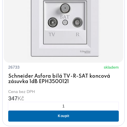
26733
skladem
Schneider Asfora bílá TV-R-SAT koncová
zásuvka 1dB EPH3500121
Cena bez DPH
347
Kč
Koupit