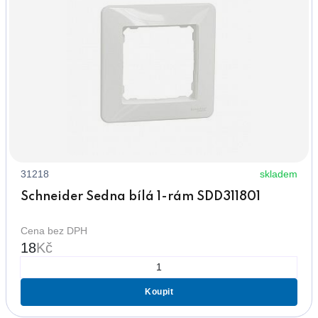
31218
skladem
Schneider Sedna bílá 1-rám SDD311801
Cena bez DPH
18
Kč
Koupit