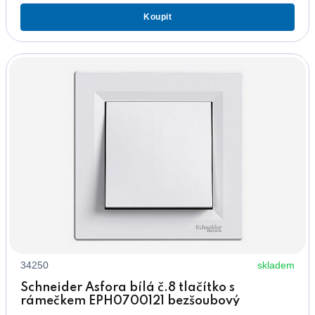
Koupit
34250
skladem
Schneider Asfora bílá č.8 tlačítko s
rámečkem EPH0700121 bezšoubový