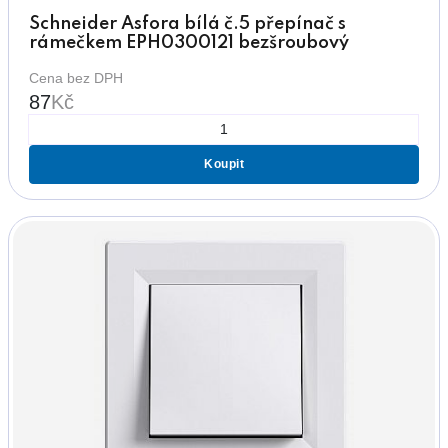
Schneider Asfora bílá č.5 přepínač s
rámečkem EPH0300121 bezšroubový
Cena bez DPH
87
Kč
Koupit