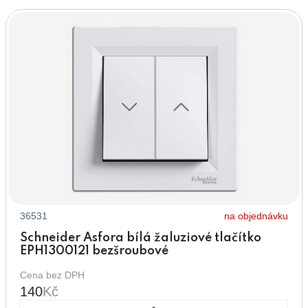
36531
na objednávku
Schneider Asfora bílá žaluziové tlačítko
EPH1300121 bezšroubové
Cena bez DPH
140
Kč