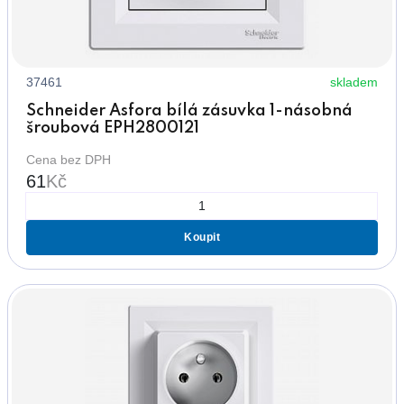
37461
skladem
Schneider Asfora bílá zásuvka 1-násobná
šroubová EPH2800121
Cena bez DPH
61
Kč
Koupit