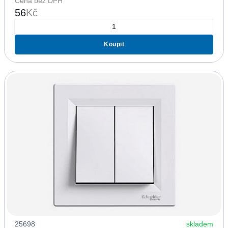
Cena bez DPH
56
Kč
Koupit
25698
skladem