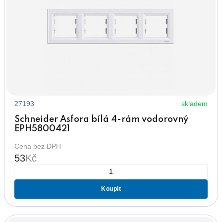
27193
skladem
Schneider Asfora bílá 4-rám vodorovný
EPH5800421
Cena bez DPH
53
Kč
Koupit