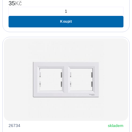
35
Kč
Koupit
26734
skladem