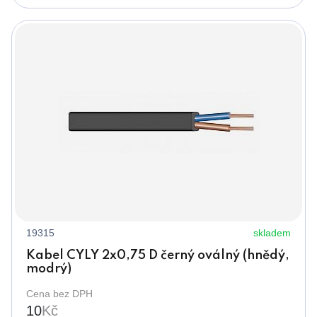
19315
skladem
Kabel CYLY 2x0,75 D černý oválný (hnědý,
modrý)
Cena bez DPH
10
Kč