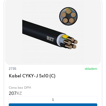
2735
skladem
Kabel CYKY-J 5x10 (C)
Cena bez DPH
207
Kč