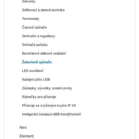
Zásuvky
Sdělovací a datová technika
Termostaty
Časové spínače
Stmívače a regulátory
Snímače pohybu
Bezdrátové dálkové ovládání
Žaluziové spínače
LED osvětlení
Nabíjení přes USB
Záslepky, vývodky, ostatní prvky
Rámečky pro přístroje
Přístroje se zvýšeným krytím IP XX
Inteligentní instalace ABB-free@home®
Neo
Element