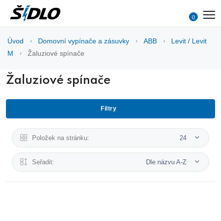
0
Úvod
Domovní vypínače a zásuvky
ABB
Levit / Levit
M
Žaluziové spínače
Žaluziové spínače
Filtry
Položek na stránku:
24
Seřadit:
Dle názvu A-Z