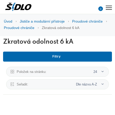
0
Úvod
Jističe a modulární přístroje
Proudové chrániče
Proudové chrániče
Zkratová odolnost 6 kA
Zkratová odolnost 6 kA
Filtry
Položek na stránku:
24
Seřadit:
Dle názvu A-Z