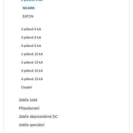
NOARK
EATON
2-pólové 6 kA
3-pólové 6 kA
4-pólové 6 kA
1-pólové 10 kA
2-pólové 10 kA
3-pólové 10 kA
4-pólové 10 kA
Ostatní
Jističe úzké
Příslušenství
Jističe stejnosměrné DC
Jističe speciální