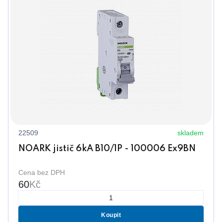
22509
skladem
NOARK jistič 6kA B10/1P - 100006 Ex9BN
Cena bez DPH
60
Kč
Koupit