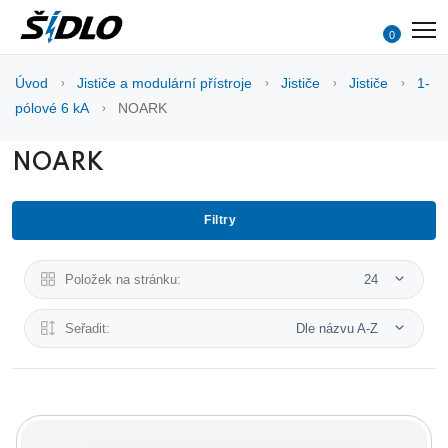
0
Úvod
Jističe a modulární přístroje
Jističe
Jističe
1-
pólové 6 kA
NOARK
NOARK
Filtry
Položek na stránku:
24
Seřadit:
Dle názvu A-Z