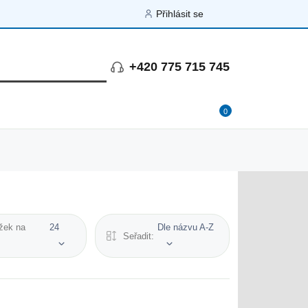
Přihlásit se
+420 775 715 745
0
žek na
24
Dle názvu A-Z
Seřadit: