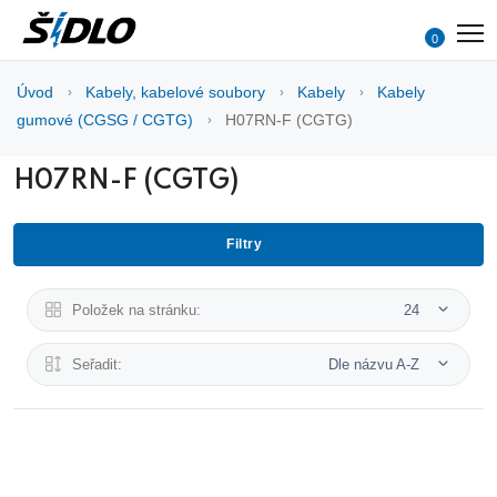
0
Úvod
Kabely, kabelové soubory
Kabely
Kabely
gumové (CGSG / CGTG)
H07RN-F (CGTG)
H07RN-F (CGTG)
Filtry
Položek na stránku:
24
Seřadit:
Dle názvu A-Z