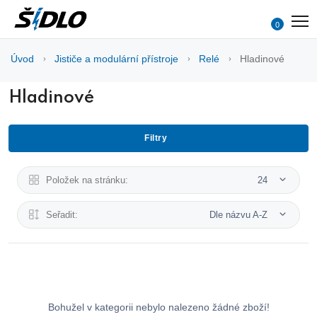
0
Úvod
Jističe a modulární přístroje
Relé
Hladinové
Hladinové
Filtry
Položek na stránku:
24
Seřadit:
Dle názvu A-Z
Bohužel v kategorii nebylo nalezeno žádné zboží!