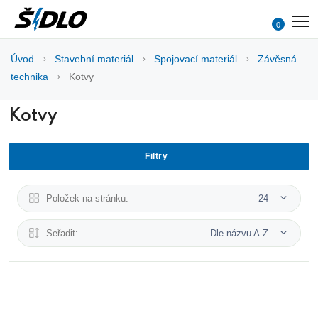
0
Úvod
Stavební materiál
Spojovací materiál
Závěsná
technika
Kotvy
Kotvy
Filtry
Položek na stránku:
24
Seřadit:
Dle názvu A-Z