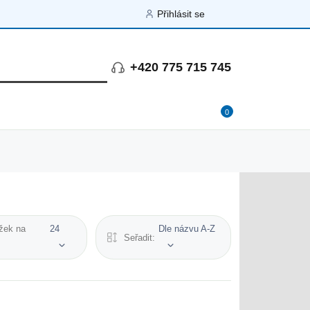
Přihlásit se
+420 775 715 745
0
žek na
24
Dle názvu A-Z
Seřadit: