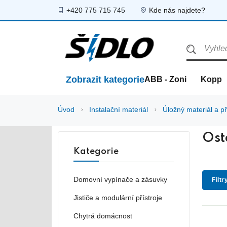
+420 775 715 745
Kde nás najdete?
Zobrazit kategorie
ABB - Zoni
Kopp
Úvod
Instalační materiál
Úložný materiál a př
Osta
Kategorie
Domovní vypínače a zásuvky
Filtr
Jističe a modulární přístroje
Chytrá domácnost