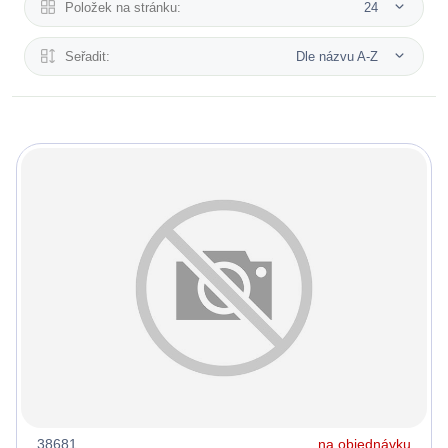
Položek na stránku:
24
Seřadit:
Dle názvu A-Z
38681
na objednávku