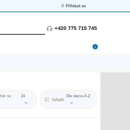
Přihlásit se
+420 775 715 745
0
žek na
24
Dle názvu A-Z
Seřadit: