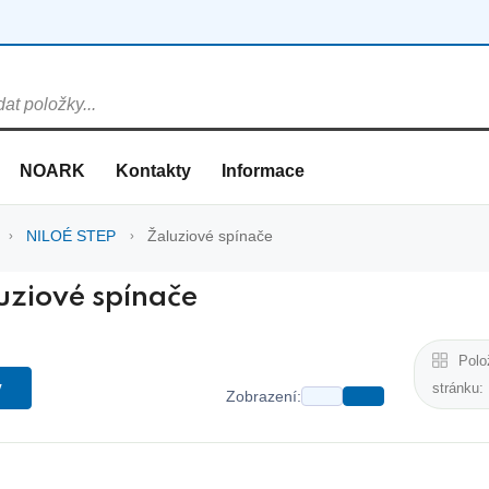
NOARK
Kontakty
Informace
NILOÉ STEP
Žaluziové spínače
uziové spínače
Polo
y
stránku:
Zobrazení: