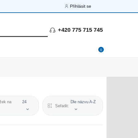
Přihlásit se
+420 775 715 745
0
žek na
24
Dle názvu A-Z
Seřadit: