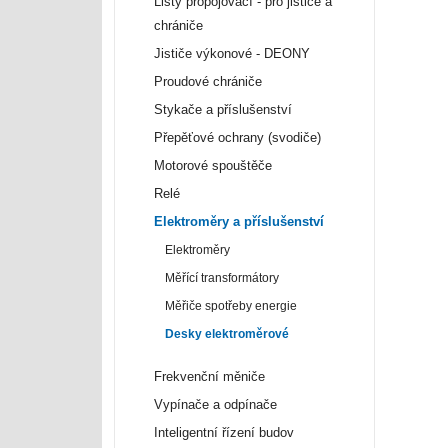
Lišty propojovací - pro jističe a
chrániče
Jističe výkonové - DEONY
Proudové chrániče
Stykače a příslušenství
Přepěťové ochrany (svodiče)
Motorové spouštěče
Relé
Elektroměry a příslušenství
Elektroměry
Měřící transformátory
Měřiče spotřeby energie
Desky elektroměrové
Frekvenční měniče
Vypínače a odpínače
Inteligentní řízení budov