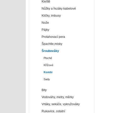
Kleště
Nůžky a řezáky kabelové
Kličky, imbusy
Nože
Pájky
Protahovací pera
Špachtle,misky
Šroubováky
Ploché
Křížové
Kombi
Sady
Bity
Vodováhy, metry, měrky
Vrtáky, sekáče, vykružováky
Rukavice, ostatní