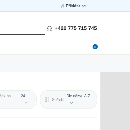
Přihlásit se
+420 775 715 745
0
žek na
24
Dle názvu A-Z
Seřadit: