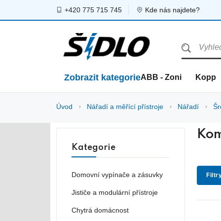
+420 775 715 745
Kde nás najdete?
Zobrazit kategorie
ABB - Zoni
Kopp
Úvod
Nářadí a měřící přístroje
Nářadí
Šr
Kom
Kategorie
Domovní vypínače a zásuvky
Filtr
Jističe a modulární přístroje
Chytrá domácnost