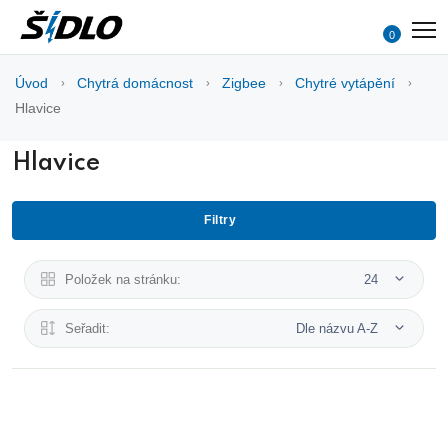
0
Úvod
Chytrá domácnost
Zigbee
Chytré vytápění
Hlavice
Hlavice
Filtry
Položek na stránku:
24
Seřadit:
Dle názvu A-Z