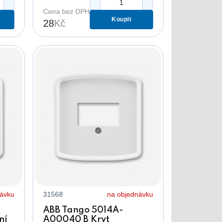
otvorem
Cena bez DPH
Koupit
28
Kč
návku
31568
na objednávku
ABB Tango 5014A-
ní
A00040 B Kryt