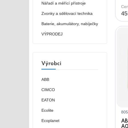
vy
Nářadí a měřící přístroje
Cen
45
Zvonky a sdělovací technika
Baterie, akumulátory, nabíječky
VÝPRODEJ
Výrobci
ABB
CIMCO
EATON
Ecolite
805
Ecoplanet
AB
A0