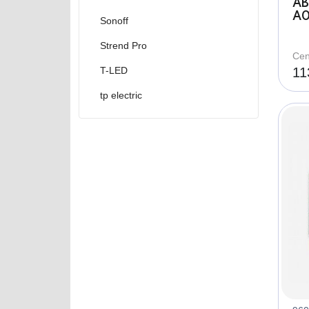
AB
A0
Sonoff
zá
dv
Strend Pro
Cen
T-LED
11
tp electric