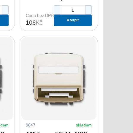
y
HDMI/USB/VGA/REPRO
zásuvky bílý
Cena bez DPH
Koupit
106
Kč
adem
9847
skladem