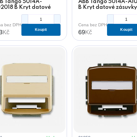
B Tango 5014A-
ABB Tango 5014A-A1
2018 B Kryt datové
B Kryt datové zásuvky
suvky plochý bílý s
bílý s popisovým pol
ěma otvory
a bez DPH
Cena bez DPH
Koupit
Koupit
3
Kč
69
Kč