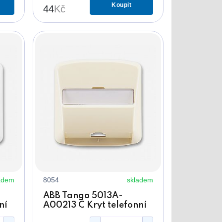
Koupit
44
Kč
adem
8054
skladem
ABB Tango 5013A-
ní
A00213 C Kryt telefonní
em
zásuvky slonová kost s 1