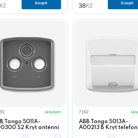
Koupit
Koupit
Kč
38
Kč
91
skladem
7162
skl
B Tango 5011A-
ABB Tango 5013A-
0300 S2 Kryt anténní
A00213 B Kryt telefon
suvky kouřově šedý, s
zásuvky bílý s 1 otvor