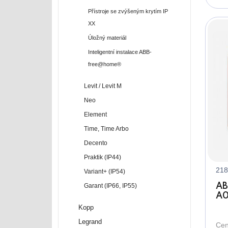
Přístroje se zvýšeným krytím IP
XX
Úložný materiál
Inteligentní instalace ABB-
free@home®
Levit / Levit M
Neo
Element
Time, Time Arbo
Decento
Praktik (IP44)
218
Variant+ (IP54)
AB
Garant (IP66, IP55)
A0
zá
Kopp
vy
Legrand
Cen