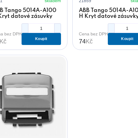
1
skladem
21859
skl
B Tango 5014A-A100
ABB Tango 5014A-A1
Kryt datové zásuvky
H Kryt datové zásuvk
žový s popisovým
hnědý s popisovým
lem
polem
a bez DPH
Cena bez DPH
Koupit
Koupit
Kč
74
Kč