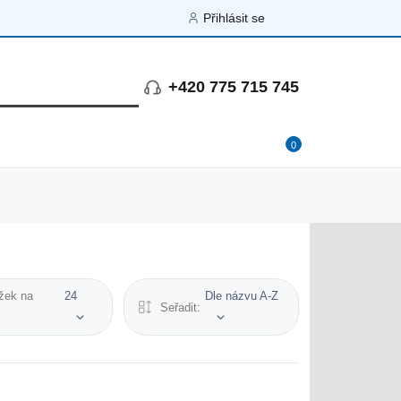
Přihlásit se
+420 775 715 745
0
žek na
24
Dle názvu A-Z
Seřadit: