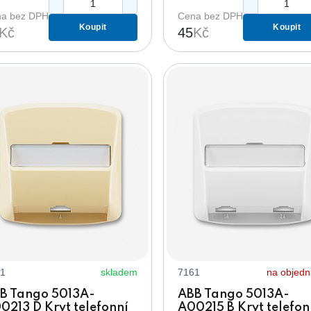
lamovacím otvorem
a bez DPH
Cena bez DPH
Koupit
Koupit
Kč
45
Kč
1
skladem
7161
na objed
B Tango 5013A-
ABB Tango 5013A-
0213 D Kryt telefonní
A00215 B Kryt telefon