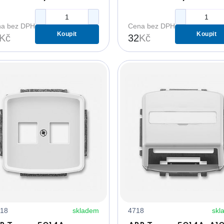
suvky béžový s 1
zásuvky bílý s 2 otvor
vorem
a bez DPH
Cena bez DPH
Koupit
Koupit
Kč
32
Kč
18
skladem
4718
skl