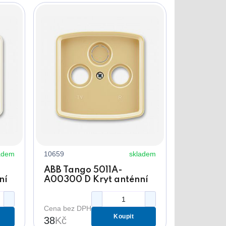
adem
10659
skladem
ABB Tango 5011A-
ní
A00300 D Kryt anténní
s
zásuvky béžový, s
m
vylamovacím otvorem
Cena bez DPH
Koupit
38
Kč