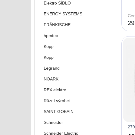
Elektro ŠÍDLO
zá
ot
ENERGY SYSTEMS
Cen
29
FRÄNKISCHE
hpmtec
Kopp
Kopp
Legrand
NOARK
REX elektro
Různí výrobci
SAINT-GOBAIN
Schneider
279
Schneider Electric