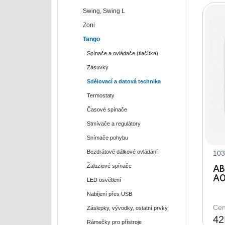
Swing, Swing L
Zoni
Tango
Spínače a ovládače (tlačítka)
Zásuvky
Sdělovací a datová technika
Termostaty
Časové spínače
Stmívače a regulátory
Snímače pohybu
Bezdrátové dálkové ovládání
103
Žaluziové spínače
AB
A0
LED osvětlení
zá
Nabíjení přes USB
vy
Cen
Záslepky, vývodky, ostatní prvky
42
Rámečky pro přístroje