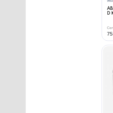
960
AB
D 
bé
po
Cen
75