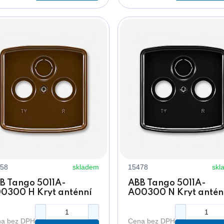
58
skladem
15478
skl
B Tango 5011A-
ABB Tango 5011A-
0300 H Kryt anténní
A00300 N Kryt antén
suvky hnědý, s
zásuvky černý, s
lamovacím otvorem
vylamovacím otvore
a bez DPH
Cena bez DPH