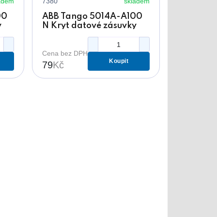
adem
7380
skladem
00
ABB Tango 5014A-A100
y
N Kryt datové zásuvky
černý s popisovým polem
Cena bez DPH
Koupit
79
Kč