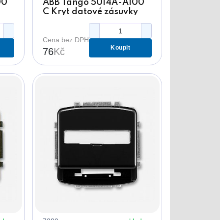
00
ABB Tango 5014A-A100
C Kryt datové zásuvky
em
slonová kost s
popisovým polem
Cena bez DPH
Koupit
76
Kč