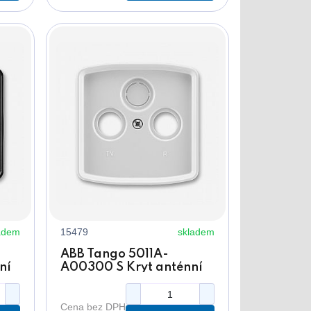
adem
15479
skladem
ABB Tango 5011A-
ní
A00300 S Kryt anténní
zásuvky šedý, s
m
vylamovacím otvorem
Cena bez DPH