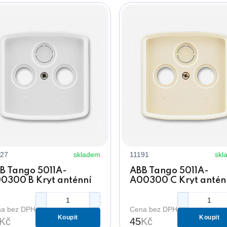
27
skladem
11191
skl
B Tango 5011A-
ABB Tango 5011A-
0300 B Kryt anténní
A00300 C Kryt antén
suvky bílý, s
zásuvky slonová kost, 
lamovacím otvorem
vylamovacím otvore
a bez DPH
Cena bez DPH
Koupit
Koupit
Kč
45
Kč