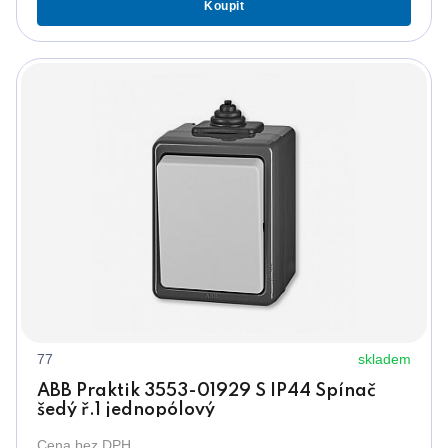
Koupit
77
skladem
ABB Praktik 3553-01929 S IP44 Spínač
šedý ř.1 jednopólový
Cena bez DPH