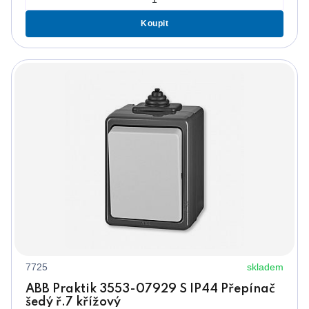
Koupit
7725
skladem
ABB Praktik 3553-07929 S IP44 Přepínač
šedý ř.7 křížový