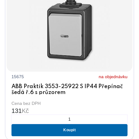
15675
na objednávku
ABB Praktik 3553-25922 S IP44 Přepínač
šedá ř.6 s průzorem
Cena bez DPH
131
Kč
Koupit