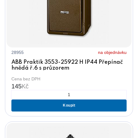
28955
na objednávku
ABB Praktik 3553-25922 H IP44 Přepínač
hnědá ř.6 s průzorem
Cena bez DPH
145
Kč
Koupit