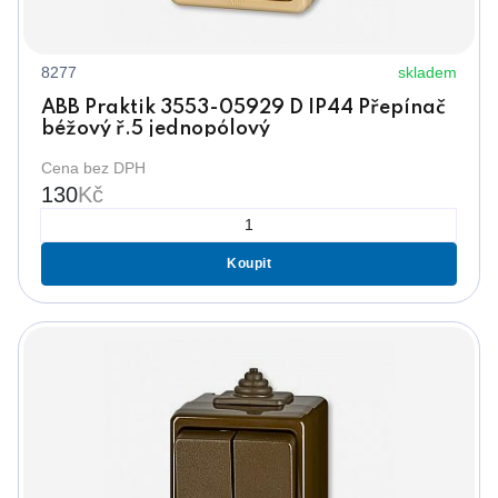
8277
skladem
ABB Praktik 3553-05929 D IP44 Přepínač
béžový ř.5 jednopólový
Cena bez DPH
130
Kč
Koupit