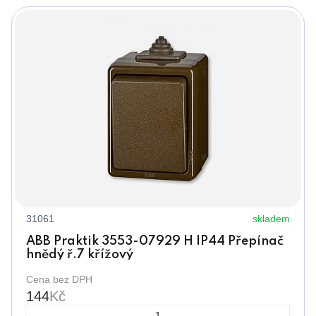
31061
skladem
ABB Praktik 3553-07929 H IP44 Přepínač
hnědý ř.7 křížový
Cena bez DPH
144
Kč