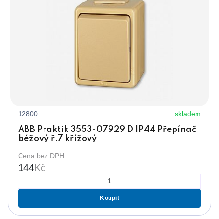
12800
skladem
ABB Praktik 3553-07929 D IP44 Přepínač
béžový ř.7 křížový
Cena bez DPH
144
Kč
Koupit