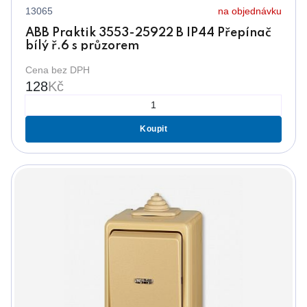
13065
na objednávku
ABB Praktik 3553-25922 B IP44 Přepínač
bílý ř.6 s průzorem
Cena bez DPH
128
Kč
Koupit