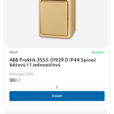
9604
skladem
ABB Praktik 3553-01929 D IP44 Spínač
béžový ř.1 jednopólový
Cena bez DPH
98
Kč
Koupit