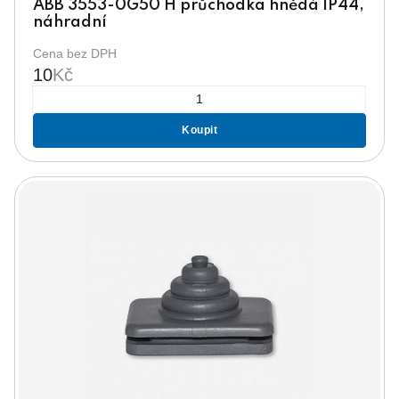
ABB 3553-0G50 H průchodka hnědá IP44,
náhradní
Cena bez DPH
10
Kč
Koupit