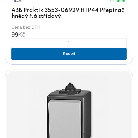
24452
skladem
ABB Praktik 3553-06929 H IP44 Přepínač
hnědý ř.6 střídavý
Cena bez DPH
99
Kč
Koupit