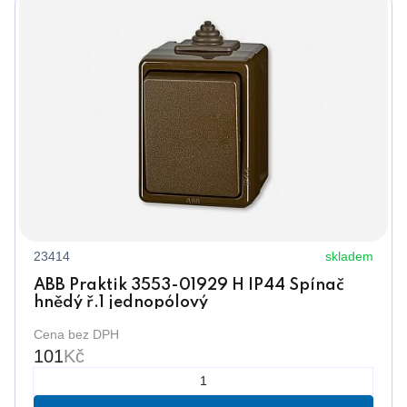
23414
skladem
ABB Praktik 3553-01929 H IP44 Spínač
hnědý ř.1 jednopólový
Cena bez DPH
101
Kč