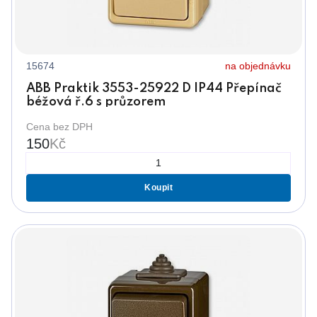
15674
na objednávku
ABB Praktik 3553-25922 D IP44 Přepínač
béžová ř.6 s průzorem
Cena bez DPH
150
Kč
Koupit