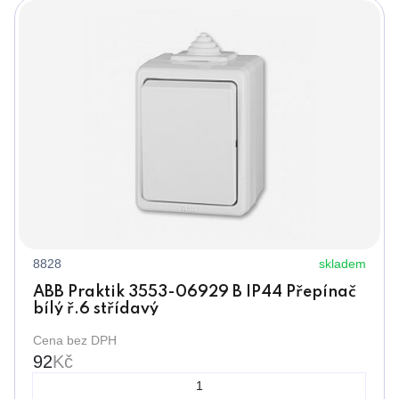
8828
skladem
ABB Praktik 3553-06929 B IP44 Přepínač
bílý ř.6 střídavý
Cena bez DPH
92
Kč