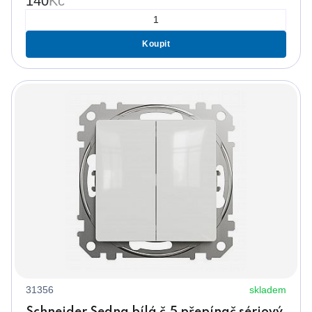
140
Kč
Koupit
31356
skladem
Schneider Sedna bílá č.5 přepínač sériový