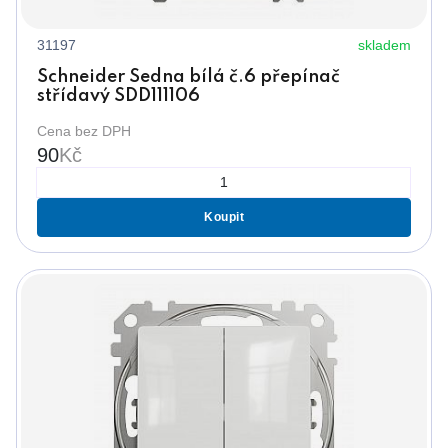
31197
skladem
Schneider Sedna bílá č.6 přepínač
střídavý SDD111106
Cena bez DPH
90
Kč
Koupit