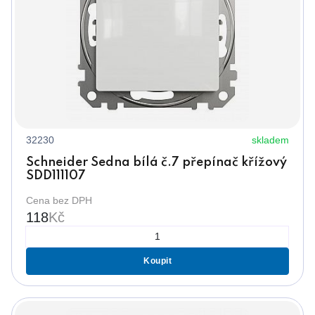
32230
skladem
Schneider Sedna bílá č.7 přepínač křížový
SDD111107
Cena bez DPH
118
Kč
Koupit