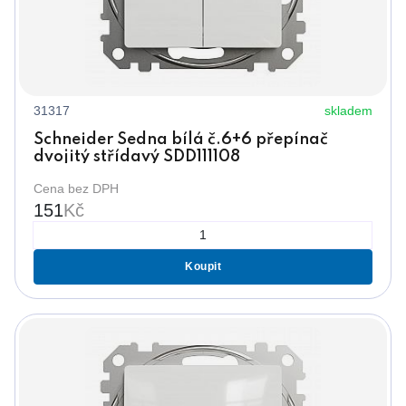
31317
skladem
Schneider Sedna bílá č.6+6 přepínač
dvojitý střídavý SDD111108
Cena bez DPH
151
Kč
Koupit