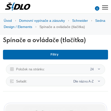
0
Úvod
Domovní vypínače a zásuvky
Schneider
Sedna
Design / Elements
Spínače a ovládače (tlačítka)
Spínače a ovládače (tlačítka)
Filtry
Položek na stránku:
24
Seřadit:
Dle názvu A-Z