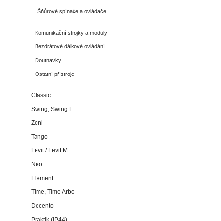
Šňůrové spínače a ovládače
Komunikační strojky a moduly
Bezdrátové dálkové ovládání
Doutnavky
Ostatní přístroje
Classic
Swing, Swing L
Zoni
Tango
Levit / Levit M
Neo
Element
Time, Time Arbo
Decento
Praktik (IP44)