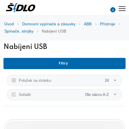
0
Úvod
Domovní vypínače a zásuvky
ABB
Přístroje
Spínače, strojky
Nabíjení USB
Nabíjení USB
Filtry
Položek na stránku:
24
Seřadit:
Dle názvu A-Z