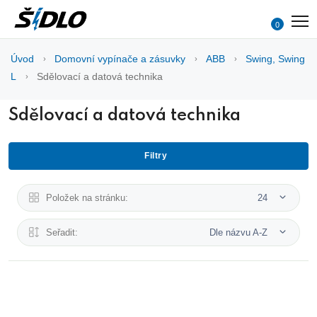
0
Úvod
Domovní vypínače a zásuvky
ABB
Swing, Swing
L
Sdělovací a datová technika
Sdělovací a datová technika
Filtry
Položek na stránku:
24
Seřadit:
Dle názvu A-Z