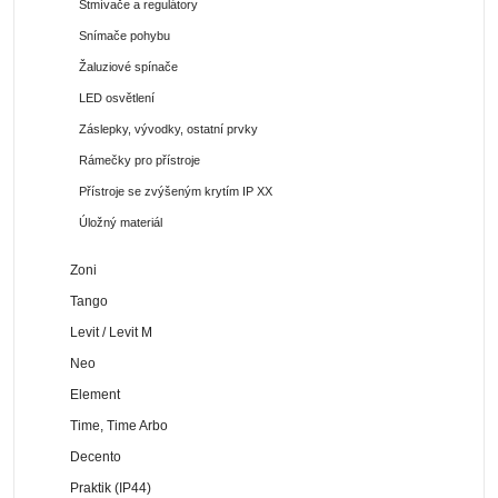
Stmívače a regulátory
Snímače pohybu
Žaluziové spínače
LED osvětlení
Záslepky, vývodky, ostatní prvky
Rámečky pro přístroje
Přístroje se zvýšeným krytím IP XX
Úložný materiál
Zoni
Tango
Levit / Levit M
Neo
Element
Time, Time Arbo
Decento
Praktik (IP44)