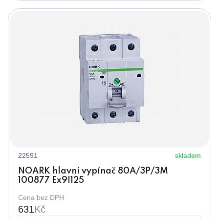
22591
skladem
NOARK hlavní vypínač 80A/3P/3M
100877 Ex9I125
Cena bez DPH
631
Kč