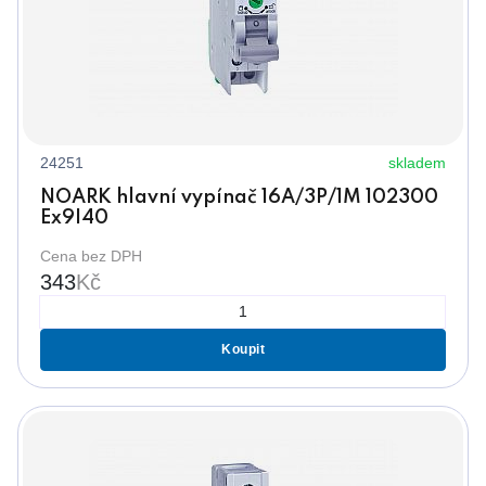
24251
skladem
NOARK hlavní vypínač 16A/3P/1M 102300
Ex9I40
Cena bez DPH
343
Kč
Koupit