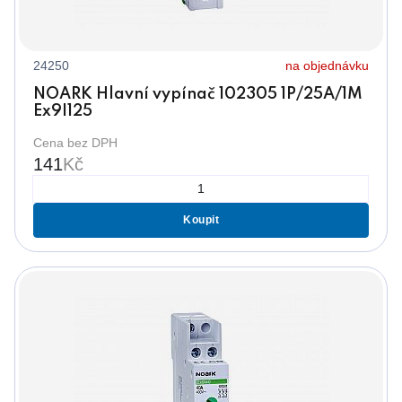
24250
na objednávku
NOARK Hlavní vypínač 102305 1P/25A/1M
Ex9I125
Cena bez DPH
141
Kč
Koupit