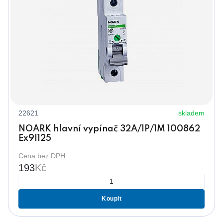
22621
skladem
NOARK hlavní vypínač 32A/1P/1M 100862
Ex9I125
Cena bez DPH
193
Kč
Koupit