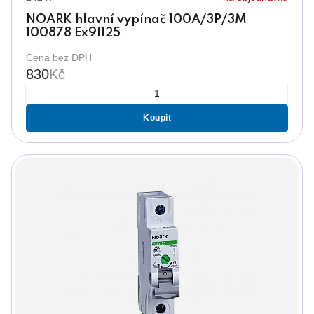
NOARK hlavní vypínač 100A/3P/3M
100878 Ex9I125
Cena bez DPH
830
Kč
Koupit