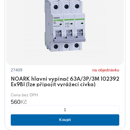
27409
na objednávku
NOARK hlavní vypínač 63A/3P/3M 102392
Ex9BI (lze připojit vyrážecí cívka)
Cena bez DPH
560
Kč
Koupit