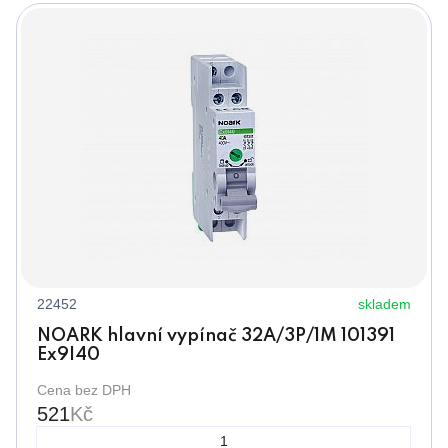
22452
skladem
NOARK hlavní vypínač 32A/3P/1M 101391
Ex9I40
Cena bez DPH
521
Kč