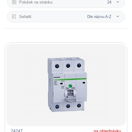
Položek na stránku:
24
Seřadit:
Dle názvu A-Z
24247
na objednávku