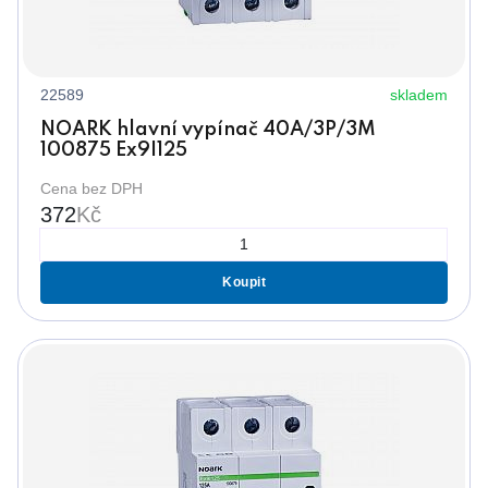
22589
skladem
NOARK hlavní vypínač 40A/3P/3M
100875 Ex9I125
Cena bez DPH
372
Kč
Koupit