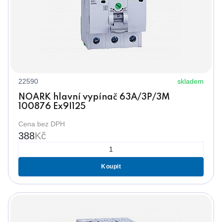
22590
skladem
NOARK hlavní vypínač 63A/3P/3M
100876 Ex9I125
Cena bez DPH
388
Kč
Koupit