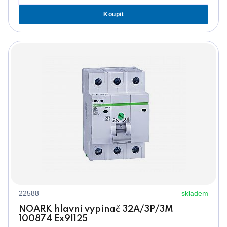
Koupit
22588
skladem
NOARK hlavní vypínač 32A/3P/3M
100874 Ex9I125