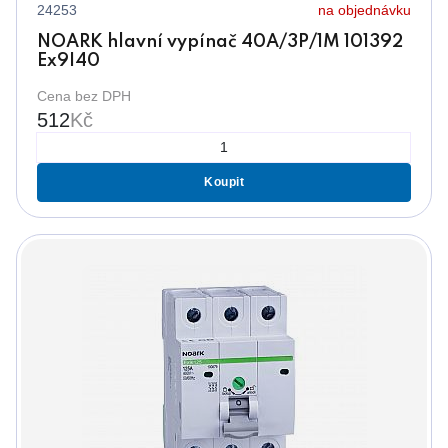
24253
na objednávku
NOARK hlavní vypínač 40A/3P/1M 101392
Ex9I40
Cena bez DPH
512
Kč
Koupit