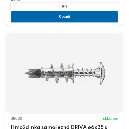
Koupit
36680
skladem
Hmoždinka samořezná DRIVA ø6x35 s