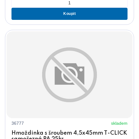
Koupit
36777
skladem
Hmoždinka s šroubem 4,5x45mm T-CLICK
samořezná PA 25ks