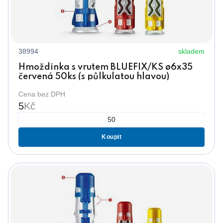
38994
skladem
Hmoždinka s vrutem BLUEFIX/KS ø6x35
červená 50ks (s půlkulatou hlavou)
Cena bez DPH
5
Kč
Koupit