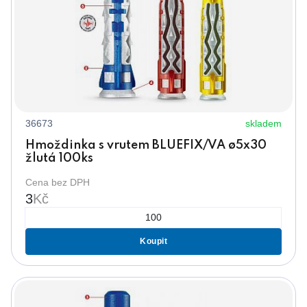
36673
skladem
Hmoždinka s vrutem BLUEFIX/VA ø5x30
žlutá 100ks
Cena bez DPH
3
Kč
Koupit