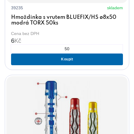
39235
skladem
Hmoždinka s vrutem BLUEFIX/HS ø8x50
modrá TORX 50ks
Cena bez DPH
6
Kč
Koupit