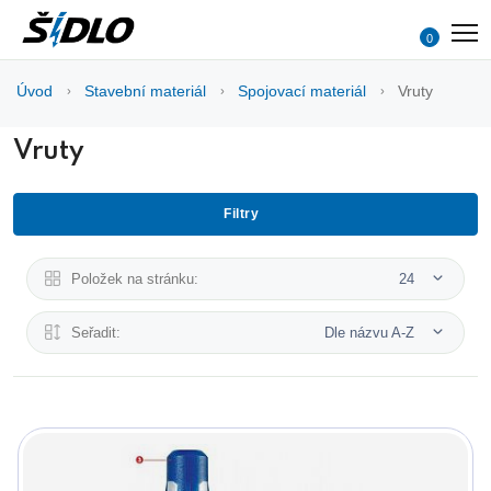
0
Úvod
Stavební materiál
Spojovací materiál
Vruty
Vruty
Filtry
Položek na stránku:
24
Seřadit:
Dle názvu A-Z