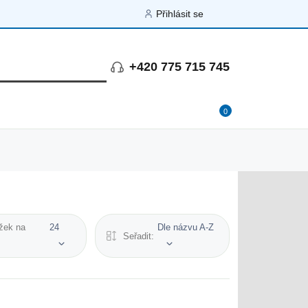
Přihlásit se
+420 775 715 745
0
žek na
24
Dle názvu A-Z
Seřadit: