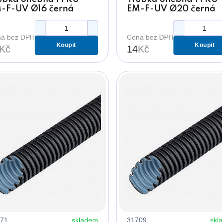
-F-UV Ø16 černá
EM-F-UV Ø20 černá
50N
750N
a bez DPH
Cena bez DPH
Koupit
Koupit
Kč
14
Kč
71
skladem
31709
skl