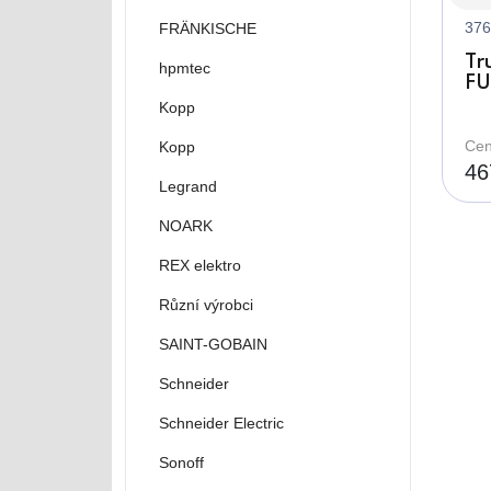
376
FRÄNKISCHE
Tr
hpmtec
FU
dé
Kopp
29
os
Cen
Kopp
ze
46
Legrand
NOARK
REX elektro
Různí výrobci
SAINT-GOBAIN
Schneider
Schneider Electric
Sonoff