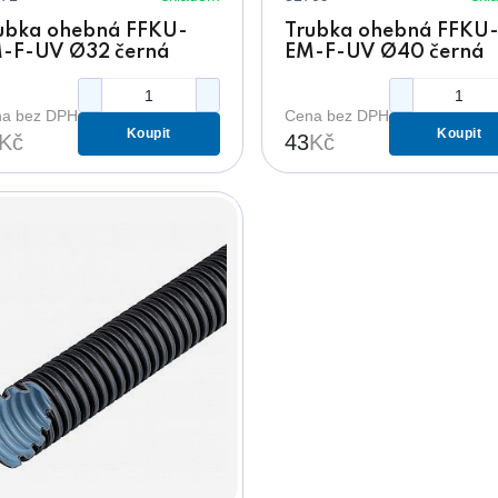
ubka ohebná FFKU-
Trubka ohebná FFKU
-F-UV Ø32 černá
EM-F-UV Ø40 černá
50N
750N
a bez DPH
Cena bez DPH
Koupit
Koupit
Kč
43
Kč