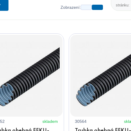
y
stránku:
Zobrazení:
52
skladem
30564
skl
ubka ohebná FFKU-
Trubka ohebná FFKU