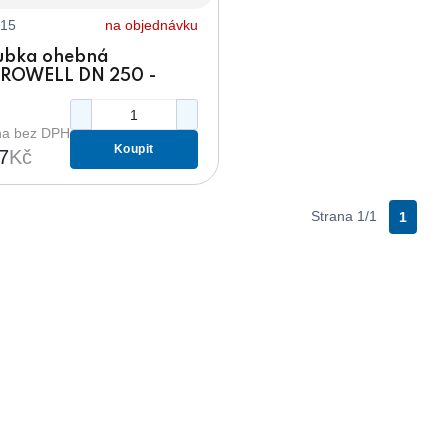
15
na objednávku
ubka ohebná
ROWELL DN 250 -
lka 800 mm
510250, pro veřejné
větlení, vsazení do
a bez DPH
Koupit
mě
7
Kč
Strana 1/1
1