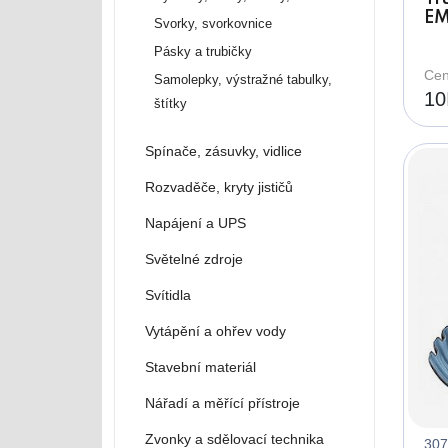
EM
Svorky, svorkovnice
7
Pásky a trubičky
Cen
Samolepky, výstražné tabulky,
10
štítky
Spínače, zásuvky, vidlice
Rozvaděče, kryty jističů
Napájení a UPS
Světelné zdroje
Svítidla
Vytápění a ohřev vody
Stavební materiál
Nářadí a měřící přístroje
Zvonky a sdělovací technika
307