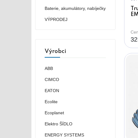
Baterie, akumulátory, nabíječky
Tr
EM
VÝPRODEJ
7
Cen
32
Výrobci
ABB
CIMCO
EATON
Ecolite
Ecoplanet
Elektro ŠÍDLO
ENERGY SYSTEMS