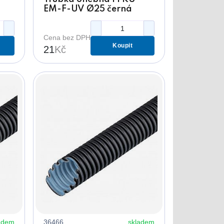
EM-F-UV Ø25 černá
750N
Cena bez DPH
Koupit
21
Kč
adem
36466
skladem