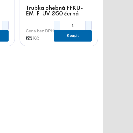
-
Trubka ohebná FFKU-
EM-F-UV Ø50 černá
750N
Cena bez DPH
Koupit
65
Kč