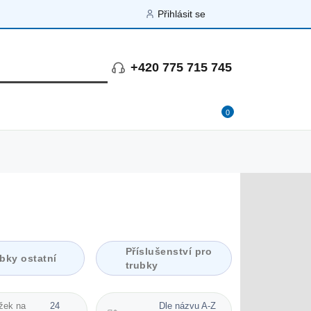
Přihlásit se
+420 775 715 745
0
Příslušenství pro
bky ostatní
trubky
žek na
24
Dle názvu A-Z