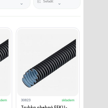
Seřadit:
adem
30823
skladem
-
Trubka ohebná FFKU-