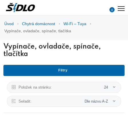
0
Úvod
Chytrá domácnost
Wi-Fi – Tuya
Vypínače, ovladače, spínače, tlačítka
Vypínače, ovladače, spínače,
tlačítka
Filtry
Položek na stránku:
24
Seřadit:
Dle názvu A-Z