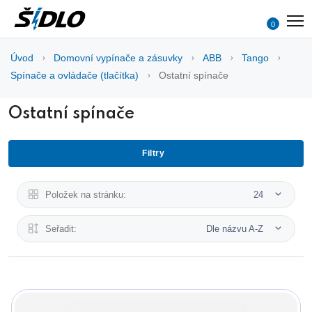
0
Úvod
Domovní vypínače a zásuvky
ABB
Tango
Spínače a ovládače (tlačítka)
Ostatní spínače
Ostatní spínače
Filtry
Položek na stránku:
24
Seřadit:
Dle názvu A-Z