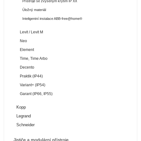
Přístroje se zvýšeným krytím IP XX
Úložný materiál
Inteligentní instalace ABB-free@home®
Levit / Levit M
Neo
Element
Time, Time Arbo
Decento
Praktik (IP44)
Variant+ (IP54)
Garant (IP66, IP55)
Kopp
Legrand
Schneider
Jističe a modulární přístroje