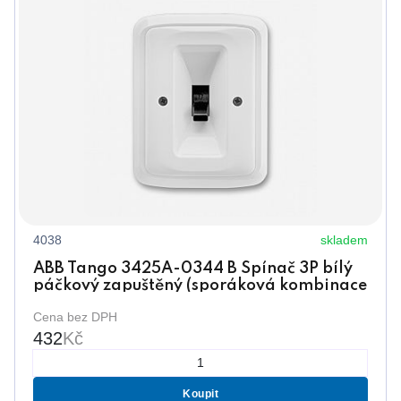
4038
skladem
ABB Tango 3425A-0344 B Spínač 3P bílý
páčkový zapuštěný (sporáková kombinace
ř.3)
Cena bez DPH
432
Kč
Koupit