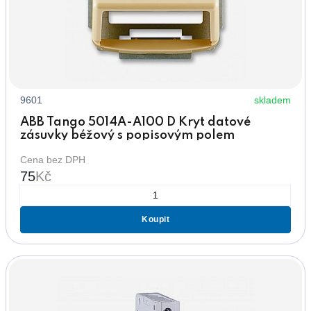
9601
skladem
ABB Tango 5014A-A100 D Kryt datové
zásuvky béžový s popisovým polem
Cena bez DPH
75
Kč
Koupit