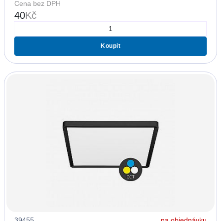
Cena bez DPH
40
Kč
Koupit
39455
na objednávku