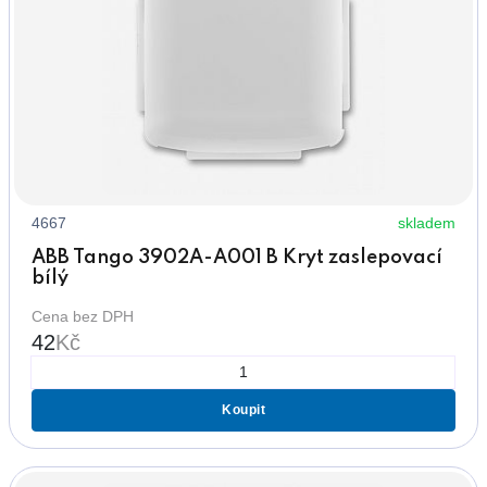
4667
skladem
ABB Tango 3902A-A001 B Kryt zaslepovací
bílý
Cena bez DPH
42
Kč
Koupit