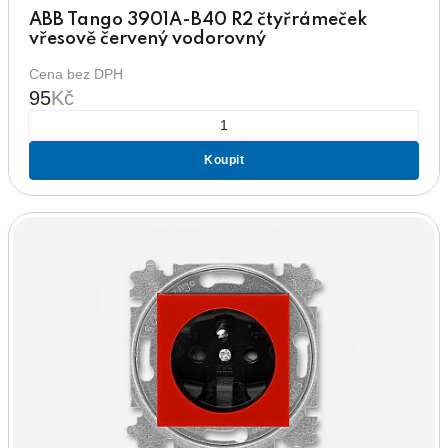
ABB Tango 3901A-B40 R2 čtyřrámeček
vřesově červený vodorovný
Cena bez DPH
95
Kč
Koupit