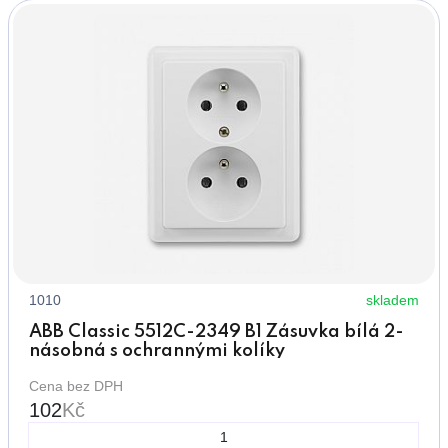
1010
skladem
ABB Classic 5512C-2349 B1 Zásuvka bílá 2-
násobná s ochrannými kolíky
Cena bez DPH
102
Kč