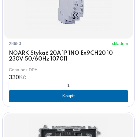
28680
skladem
NOARK Stykač 20A 1P 1NO Ex9CH20 10
230V 50/60Hz 107011
Cena bez DPH
330
Kč
Koupit