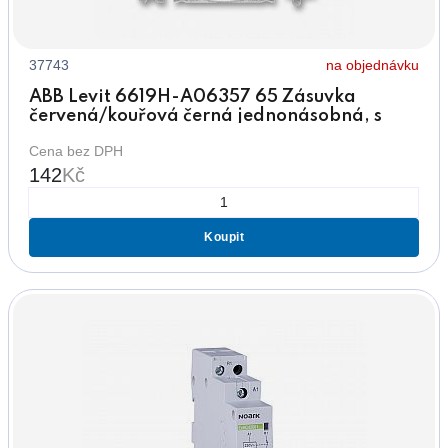
37743
na objednávku
ABB Levit 6619H-A06357 65 Zásuvka
červená/kouřová černá jednonásobná, s
clonkami
Cena bez DPH
142
Kč
Koupit