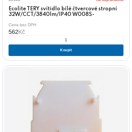
Ecolite TERY svítidlo bílé čtvercové stropní
32W/CCT/3840lm/IP40 W008S-
CCT/32W/BI
Cena bez DPH
562
Kč
Koupit