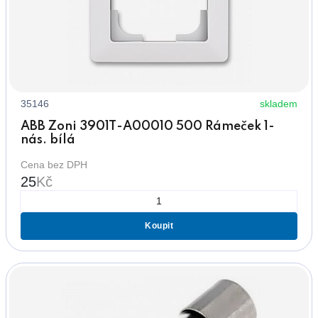
35146
skladem
ABB Zoni 3901T-A00010 500 Rámeček 1-
nás. bílá
Cena bez DPH
25
Kč
Koupit