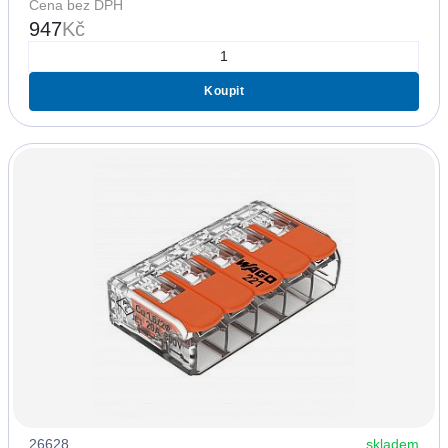
Cena bez DPH
947
Kč
Koupit
26628
skladem