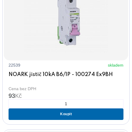
22539
skladem
NOARK jistič 10kA B6/1P - 100274 Ex9BH
Cena bez DPH
93
Kč
Koupit