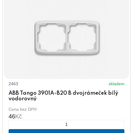
2463
skladem
ABB Tango 3901A-B20 B dvojrámeček bílý
vodorovný
Cena bez DPH
46
Kč