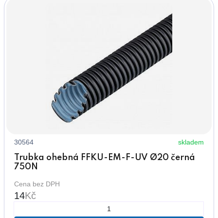
30564
skladem
Trubka ohebná FFKU-EM-F-UV Ø20 černá
750N
Cena bez DPH
14
Kč