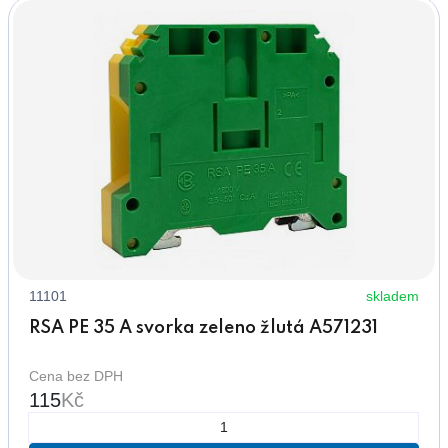
11101
skladem
RSA PE 35 A svorka zeleno žlutá A571231
Cena bez DPH
115
Kč