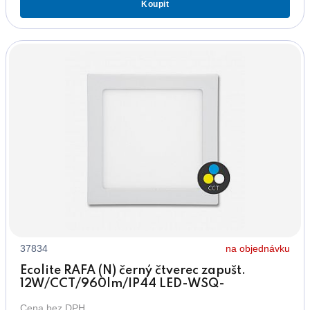
Koupit
37834
na objednávku
Ecolite RAFA (N) černý čtverec zapušt.
12W/CCT/960lm/IP44 LED-WSQ-
CCT/12W/CR
Cena bez DPH