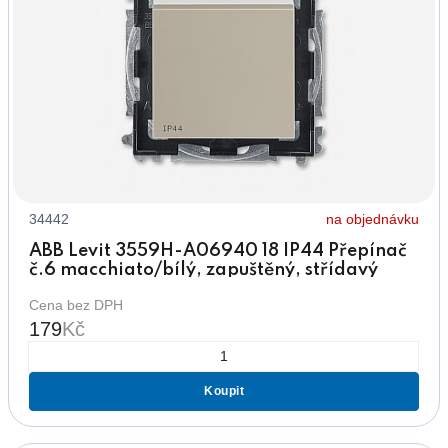
34442
na objednávku
ABB Levit 3559H-A06940 18 IP44 Přepínač
č.6 macchiato/bílý, zapuštěný, střídavý
Cena bez DPH
179
Kč
Koupit