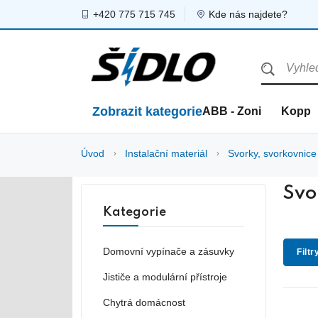
+420 775 715 745
Kde nás najdete?
Zobrazit kategorie
ABB - Zoni
Kopp
Úvod
Instalační materiál
Svorky, svorkovnice
Svo
Kategorie
Domovní vypínače a zásuvky
Filtr
Jističe a modulární přístroje
Chytrá domácnost