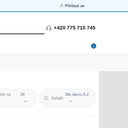
Přihlásit se
+420 775 715 745
0
žek na
24
Dle názvu A-Z
Seřadit: