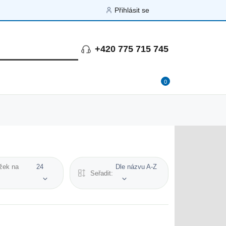
Přihlásit se
+420 775 715 745
0
žek na
24
Dle názvu A-Z
Seřadit: